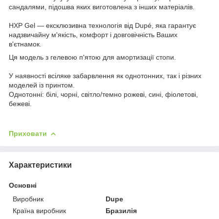
сандалями, підошва яких виготовлена з інших матеріалів.
HXP Gel — ексклюзивна технологія від Dupé, яка гарантує
надзвичайну м'якість, комфорт і довговічність Ваших
в'єтнамок.
Ця модель з гелевою п'ятою для амортизації стопи.
У наявності всіляке забарвлення як однотонних, так і різних
моделей із принтом.
Однотонні: білі, чорні, світло/темно рожеві, сині, фіолетові,
бежеві.
Приховати
Характеристики
Основні
Виробник
Dupe
Країна виробник
Бразилія