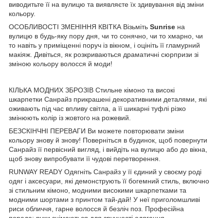
виводитьте її на вулицю та виявляєте їх здивування від зміни
кольору.
ОСОБЛИВОСТІ ЗМЕНІННЯ КВІТКА Візьміть
Sunrise
на
вулицю в будь-яку пору дня, чи то сонячно, чи то хмарно, чи
то навіть у приміщенні поруч із вікном, і оцініть її гламурний
макіяж. Дивіться, як розкриваються драматичні сюрпризи зі
зміною кольору волосся й моди!
КІЛЬКА МОДНИХ ЗБРОЗІВ Стильне кімоно та високі
шкарпетки Санрайз прикрашені декоративними деталями, які
оживають під час впливу світла, а її шикарні туфлі різко
змінюють колір із жовтого на рожевий.
БЕЗСКІНЧНІ ПЕРЕВАГИ Ви можете повторювати зміни
кольору знову й знову! Поверніться в будинок, щоб повернути
Санрайз її первісний вигляд, і вийдіть на вулицю або до вікна,
щоб знову випробувати її чудові перетворення.
RUNWAY READY Одягніть Санрайз у її єдиний у своєму роді
одяг і аксесуари, які демонструють її богемний стиль, включно
зі стильним кімоно, модними високими шкарпетками та
модними шортами з принтом тай-дай! У неї приголомшливі
риси обличчя, гарне волосся й безліч поз. Професійна