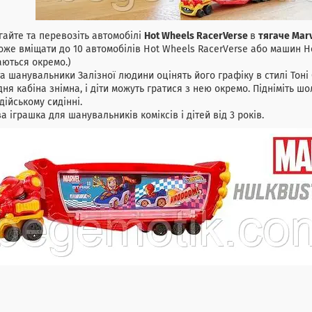
гайте та перевозіть автомобілі
Hot Wheels RacerVerse
в
тягаче Marv
оже вміщати до 10 автомобілів Hot Wheels RacerVerse або машин Hot
ються окремо.)
та шанувальники Залізної людини оцінять його графіку в стилі Тоні 
ня кабіна знімна, і діти можуть гратися з нею окремо. Підніміть ш
дійському сидінні.
а іграшка для шанувальників коміксів і дітей від 3 років.