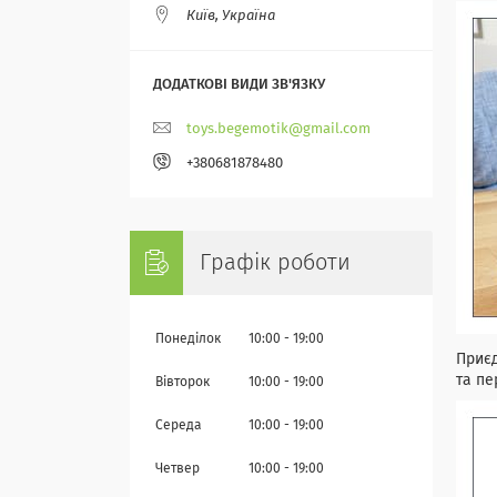
Київ, Україна
toys.begemotik@gmail.com
+380681878480
Графік роботи
Понеділок
10:00
19:00
Приєд
та пе
Вівторок
10:00
19:00
Середа
10:00
19:00
Четвер
10:00
19:00