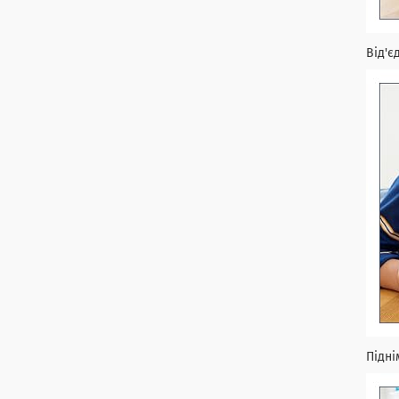
Від'є
Підні