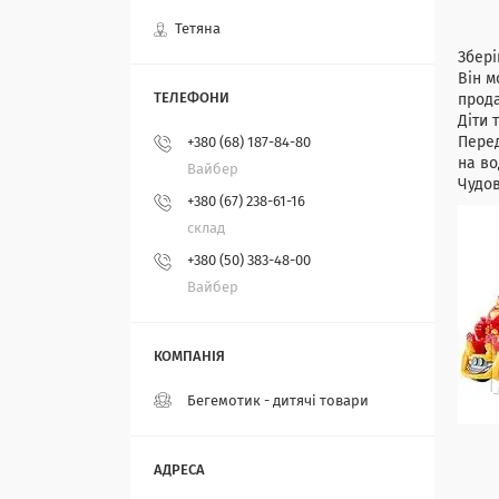
Тетяна
Збері
Він м
прода
Діти 
Перед
+380 (68) 187-84-80
на во
Вайбер
Чудов
+380 (67) 238-61-16
склад
+380 (50) 383-48-00
Вайбер
Бегемотик - дитячi товари