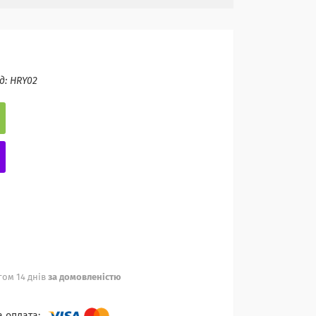
д:
HRY02
ом 14 днів
за домовленістю