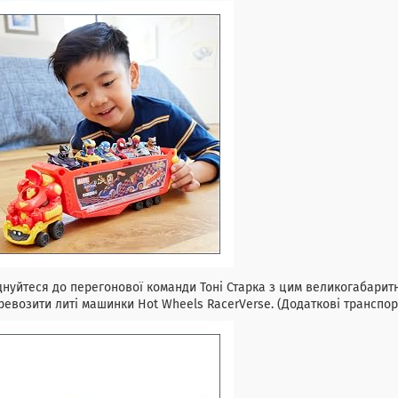
нуйтеся до перегонової команди Тоні Старка з цим великогабарит
ревозити литі машинки Hot Wheels RacerVerse. (Додаткові транспо