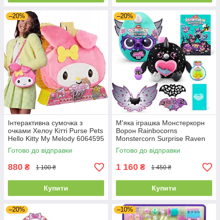
–20%
–20%
Інтерактивна сумочка з
М'яка іграшка Монстеркорн
очками Хелоу Кітті Purse Pets
Ворон Rainbocorns
Hello Kitty My Melody 6064595
Monstercorn Surprise Raven
Spin Master
9297H
Готово до відправки
Готово до відправки
880
1 160
₴
₴
1 100 ₴
1 450 ₴
Купити
Купити
–20%
–10%