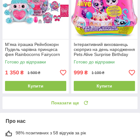
М'яка іграшка Рейнбокорн
Інтерактивний вихованець
Пудель чарівна принцеса
сюрприз на день народження
фея Rainbocorns Fairycorn
Pets Alive Surprise Birthday
Surprise Series 4 Poodle
Party Shop
Готово до відправки
Готово до відправки
1 350
999
₴
₴
1 500 ₴
1 100 ₴
Купити
Купити
Показати ще
Про нас
98% позитивних з 58 відгуків за рік