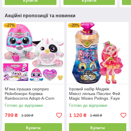
Купити
Купити
Акційні пропозиції та новинки
–27%
–20%
М'яка іграшка сюрприз
Ігровий набір Меджік
Рейнбокорн Корівка
Мікіссі лялька Пікслінг Фей
Rainbocorns Adopt-A-Corn
Magic Mixies Pixlings. Faye
Surprise Cow (Melly-Moo)
The Fairy Pixling
Готово до відправки
Готово до відправки
ZURU 92105E
799
1 120
₴
₴
1 100 ₴
1 400 ₴
Купити
Купити