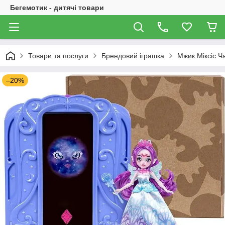
Бегемотик - дитячі товари
Товари та послуги
Брендовий іграшка
Мжик Міксіс Ча
–20%