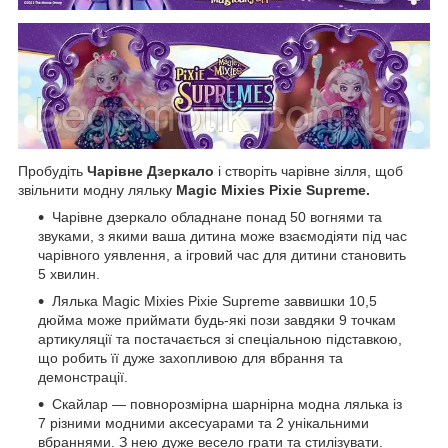
Пробудіть
Чарівне Дзеркало
і створіть чарівне зілля, щоб
звільнити модну ляльку
Magic Mixies Pixie Supreme.
Чарівне дзеркало обладнане понад 50 вогнями та
звуками, з якими ваша дитина може взаємодіяти під час
чарівного уявлення, а ігровий час для дитини становить
5 хвилин.
Лялька Magic Mixies Pixie Supreme заввишки 10,5
дюйма може приймати будь-які пози завдяки 9 точкам
артикуляції та постачається зі спеціальною підставкою,
що робить її дуже захопливою для вбрання та
демонстрації.
Скайлар — повнорозмірна шарнірна модна лялька із
7 різними модними аксесуарами та 2 унікальними
вбраннями. З нею дуже весело грати та стилізувати.