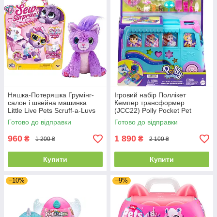
Няшка-Потеряшка Грумінг-
Ігровий набір Поллікет
салон і швейна машинка
Кемпер трансформер
Little Live Pets Scruff-a-Luvs
(JCC22) Polly Pocket Pet
Sew Surprise Purple
Mobile Adventure Playset
Готово до відправки
Готово до відправки
960
1 890
₴
₴
1 200 ₴
2 100 ₴
Купити
Купити
–10%
–9%