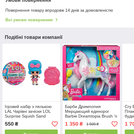
Умови повернення
Повернення товару впродовж 14 днів за домовленістю
Всі умови повернення
Подібні товари компанії
Ігровий набір з лялькою
Барби Дримпопия
Cry 
LAL Чарівні зачіски LOL
Мерцающий единорог
Плак
Surprise Squish Sand
Barbie Dreamtopia Brush 'n
буди
Magic Hair Tots
Sparkle Unicorn Toy
Iglu
550
1 350
1 7
₴
₴
1 500 ₴
GFH60
909