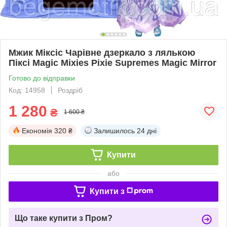
Мжик Міксіс Чарівне дзеркало з лялькою
Піксі Magic Mixies Pixie Supremes Magic Mirror
Готово до відправки
Код: 14958
Роздріб
1 280
₴
1 600 ₴
Економія
320 ₴
Залишилось
24 дні
Купити
або
Купити з
Що таке купити з Пром?